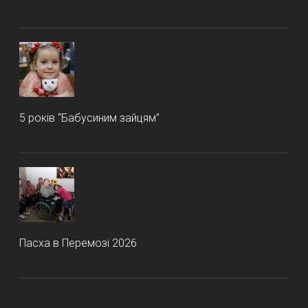
5 років “Бабусиним зайцям”
Пасха в Перемозі 2026