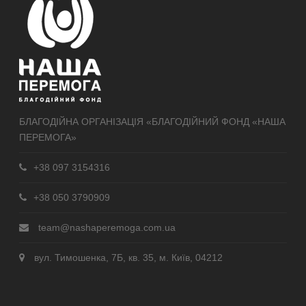
БЛАГОДІЙНА ОРГАНІЗАЦІЯ «БЛАГОДІЙНИЙ ФОНД «НАША
ПЕРЕМОГА»
+38 097 3154316
+38 050 3790909
team@nashaperemoga.com.ua
вул. Тимошенка, 7Б, кв. 35, м. Київ, 04212