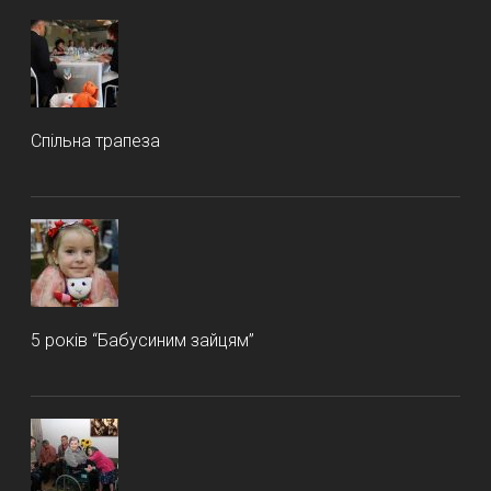
Спільна трапеза
5 років “Бабусиним зайцям”