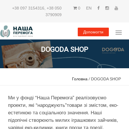
+38 097 3154316
,
+38 050
0
EN
3790909
Допомогти
DOGODA SHOP
Головна
/
DOGODA SHOP
Ми у фонді “Наша Перемога” реалізовуємо
проекти, які “народжують”товари зі змістом, еко-
естетикою та соціального значення. Наші
підопічні створюють милих іграшкових зайчиків,
чарівні еко-килимки, книги прози та поезії,