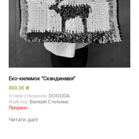
Еко-килимок “Скандинавія”
800,00
₴
Історія створення:
DOGODA
Майстер:
Валерій Стельмах
Продано
Читати далі