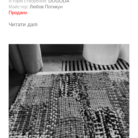
Історія створення:
DOGODA
Майстер:
Любов Потикун
Продано
Читати далі