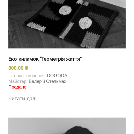
Еко-килимок “Геометрія життя”
800,00
₴
Історія створення:
DOGODA
Майстер:
Валерій Стельмах
Продано
Читати далі