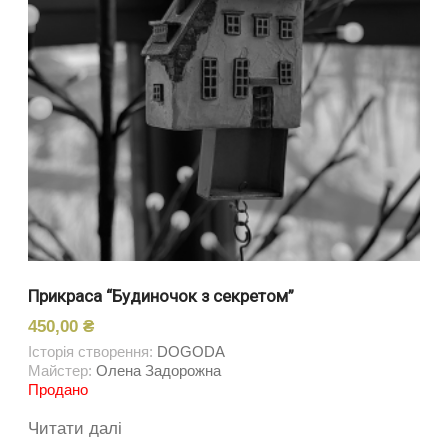
Прикраса “Будиночок з секретом”
450,00
₴
Історія створення:
DOGODA
Майстер:
Олена Задорожна
Продано
Читати далі