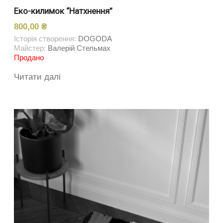
Еко-килимок “Натхнення”
800,00
₴
Історія створення:
DOGODA
Майстер:
Валерій Стельмах
Продано
Читати далі