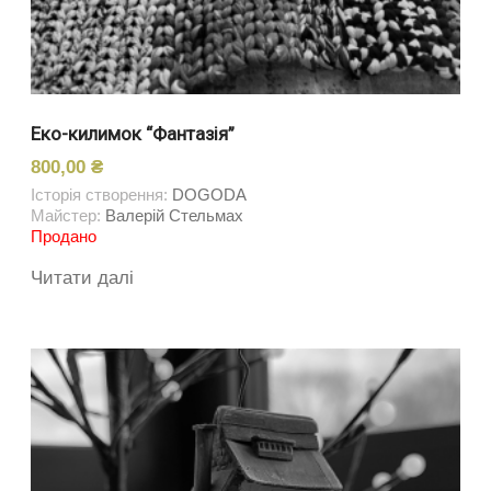
Еко-килимок “Фантазія”
800,00
₴
Історія створення:
DOGODA
Майстер:
Валерій Стельмах
Продано
Читати далі