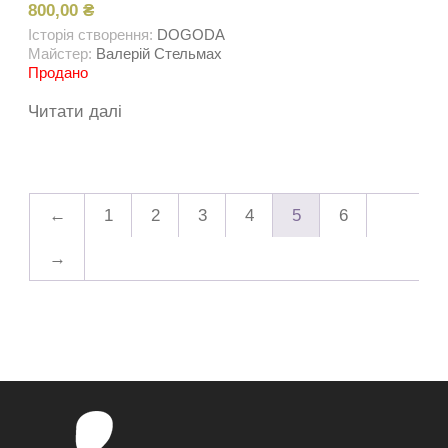
800,00
₴
Історія створення:
DOGODA
Майстер:
Валерій Стельмах
Продано
Читати далі
←
1
2
3
4
5
6
→