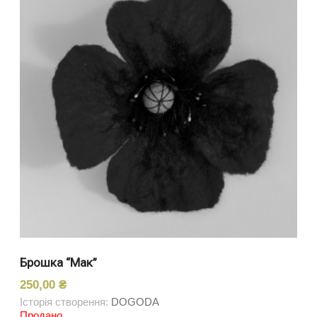
Брошка “Мак”
250,00
₴
Історія створення:
DOGODA
Продано