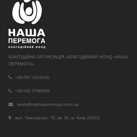
БЛАГОДІЙНА ОРГАНІЗАЦІЯ «БЛАГОДІЙНИЙ ФОНД «НАША
ПЕРЕМОГА»
+38 097 3154316
+38 050 3790909
team@nashaperemoga.com.ua
вул. Тимошенка, 7Б, кв. 35, м. Київ, 04212