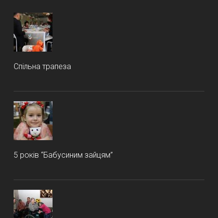
Спільна трапеза
5 років “Бабусиним зайцям”