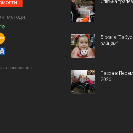
Спільна трапе
ОМОГТИ
ні методи:
5 років “Бабу
зайцям”
а та повернення
Пасха в Перем
2026