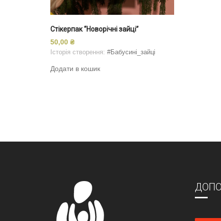
Стікерпак “Новорічні зайці”
50,00
₴
Історія створення:
#Бабусині_зайці
Додати в кошик
ДОПО