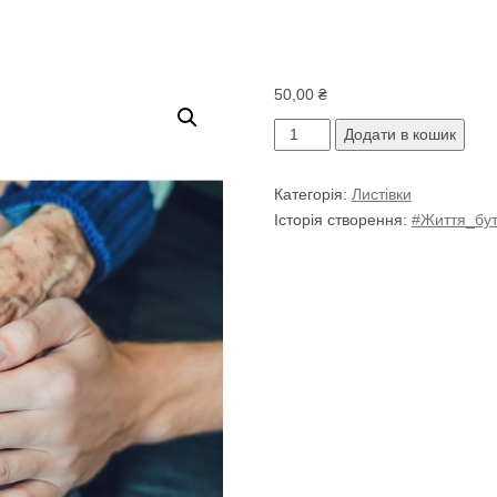
50,00
₴
Листівка
Додати в кошик
"Обіймаю
тебе"
Категорія:
Листівки
кількість
Історія створення:
#Життя_бут