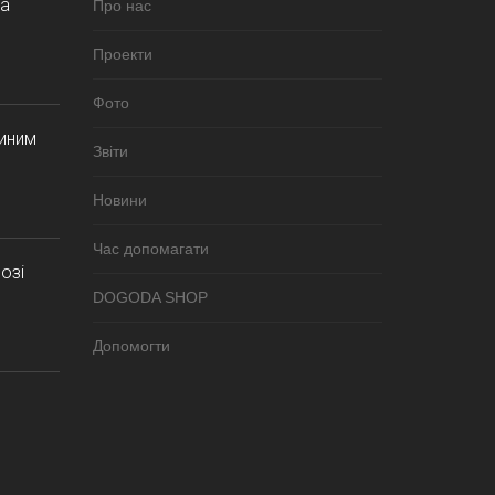
за
Про нас
Проекти
Фото
синим
Звіти
Новини
Час допомагати
озі
DOGODA SHOP
Допомогти