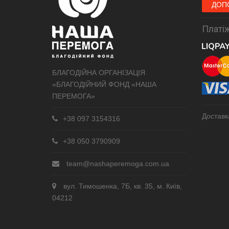
ДОП
Платіж
БЛАГОДІЙНА ОРГАНІЗАЦІЯ
«БЛАГОДІЙНИЙ ФОНД «НАША
ПЕРЕМОГА»
Доставк
+38 097 3154316
+38 050 3790909
team@nashaperemoga.com.ua
вул. Тимошенка, 7Б, кв. 35, м. Київ,
04212