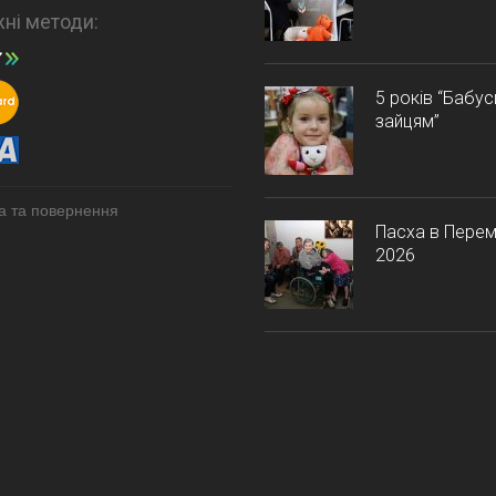
ні методи:
5 років “Бабу
зайцям”
а та повернення
Пасха в Перем
2026