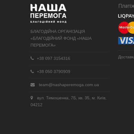
Платіж
БЛАГОДІЙНА ОРГАНІЗАЦІЯ
«БЛАГОДІЙНИЙ ФОНД «НАША
ПЕРЕМОГА»
Доставк
+38 097 3154316
+38 050 3790909
team@nashaperemoga.com.ua
вул. Тимошенка, 7Б, кв. 35, м. Київ,
04212